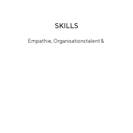
SKILLS
Empathie, Organisationstalent &
Begeisterungsfähigkeit
WAS IST MEINE AUFGABE BEI
BEYOND CARBON ENERGY?
Wie es der Titel schon verrät, leite ich in meiner