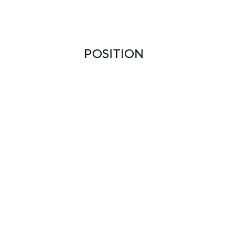
POSITION
Senior Design Engineer
SKILLS
Analytisches Denken
Problemlösungskompetenz