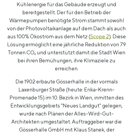
Kühlenergie für das Gebäude erzeugt und
bereitgestellt. Der für den Betrieb der
Wärmepumpen benötigte Strom stammt sowohl
von der Photovoltaikanlage auf dem Dach als auch
aus 100% Ökostrom aus dem Netz (
Scope 2
). Diese
Lösung ermöglicht eine jährliche Reduktion von 79
Tonnen CO₂ und unterstützt damit die Stadt Wien
bei ihren Bemühungen, ihre Klimaziele zu
erreichen.
Die 1902 erbaute Gösserhalle in der vormals
Laxenburger Straße (heute: Erika-Krenn-
Promenade 15) im 10. Bezirk in Wien, inmitten des
Entwicklungsgebiets "Neues Landgut" gelegen,
wurde nach Plänen der Alles-Wird-Gut-
Architekten umgestaltet. Auftraggeber war die
Gösserhalle GmbH mit Klaus Stanek, der